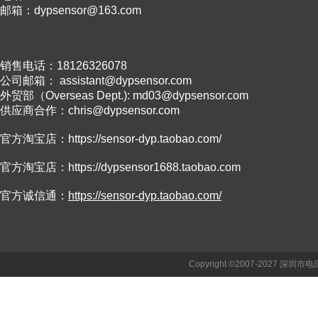
邮箱：dypsensor@163.com
销售电话：18126326078
公司邮箱： assistant@dypsensor.com
外贸部（Overseas Dept.): md03@dypsensor.com
供应商合作：chris@dypsensor.com
官方淘宝店：
https://sensor-dyp.taobao.com/
官方淘宝店：
https://dypsensor1688.taobao.com
官方诚信通：
https://sensor-dyp.taobao.com/
Copyright ©2007-2027 