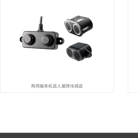
商用服务机器人避障传感器