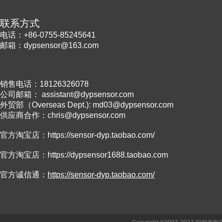
联系方式
电话：+86-0755-85245641
邮箱：dypsensor@163.com
销售电话：18126326078
公司邮箱： assistant@dypsensor.com
外贸部（Overseas Dept.): md03@dypsensor.com
供应商合作：chris@dypsensor.com
官方淘宝店：
https://sensor-dyp.taobao.com/
官方淘宝店：
https://dypsensor1688.taobao.com
官方诚信通：
https://sensor-dyp.taobao.com/