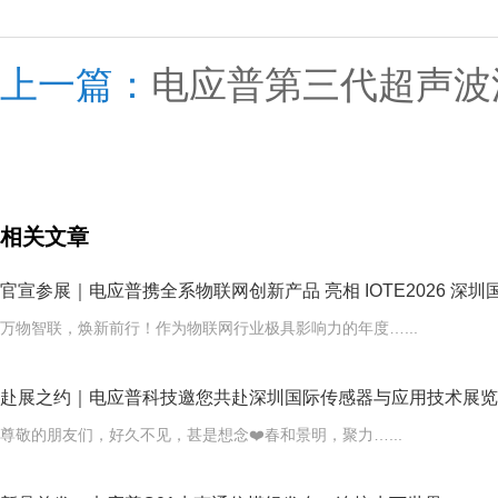
上一篇：
电应普第三代超声波
相关文章
官宣参展｜电应普携全系物联网创新产品 亮相 IOTE2026 深圳
际物联网展
万物智联，焕新前行！作为物联网行业极具影响力的年度…...
赴展之约｜电应普科技邀您共赴深圳国际传感器与应用技术展览
会，解锁行业新机遇！
尊敬的朋友们，好久不见，甚是想念❤️春和景明，聚力…...