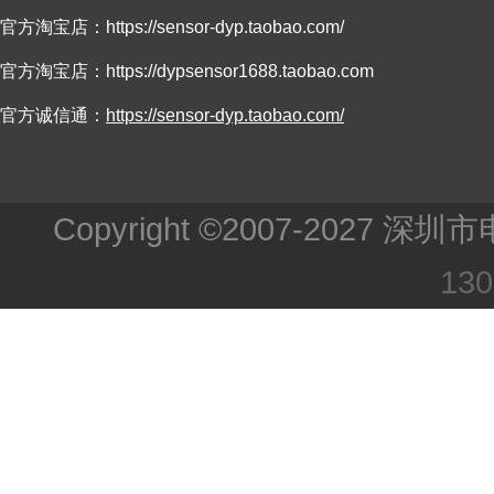
官方淘宝店：
https://sensor-dyp.taobao.com/
官方淘宝店：
https://dypsensor1688.taobao.com
官方诚信通：
https://sensor-dyp.taobao.com/
Copyright ©2007-202
13