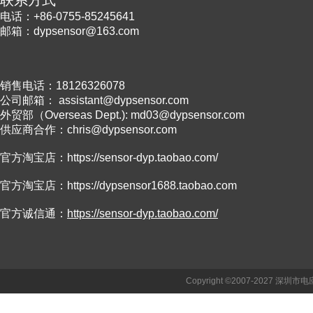
联系方式
电话：+86-0755-85245641
邮箱：dypsensor@163.com
销售电话：18126326078
公司邮箱： assistant@dypsensor.com
外贸部（Overseas Dept.): md03@dypsensor.com
供应商合作：chris@dypsensor.com
官方淘宝店：
https://sensor-dyp.taobao.com/
官方淘宝店：
https://dypsensor1688.taobao.com
官方诚信通：
https://sensor-dyp.taobao.com/
Copyright ©2007-2027 