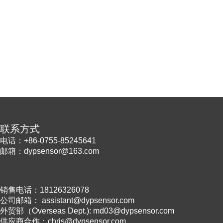
联系方式
电话：+86-0755-85245641
邮箱：dypsensor@163.com
销售电话：18126326078
公司邮箱： assistant@dypsensor.com
外贸部（Overseas Dept.): md03@dypsensor.com
供应商合作：chris@dypsensor.com