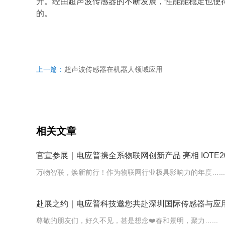
升。经由
超声波传感器
的不断发展，性能能稳定也使
的。
上一篇：
超声波传感器在机器人领域应用
相关文章
官宣参展｜电应普携全系物联网创新产品 亮相 IOTE20
际物联网展
万物智联，焕新前行！作为物联网行业极具影响力的年度…...
赴展之约｜电应普科技邀您共赴深圳国际传感器与应
会，解锁行业新机遇！
尊敬的朋友们，好久不见，甚是想念❤️春和景明，聚力…...