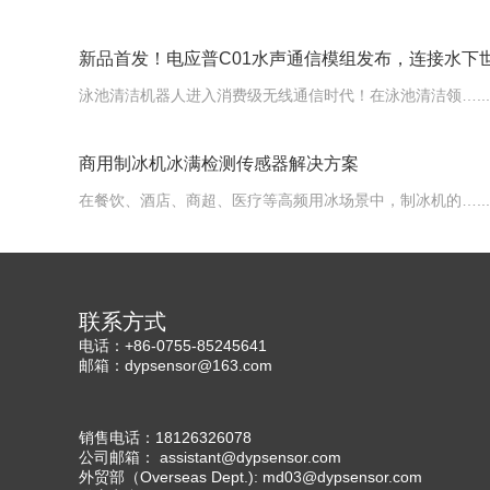
新品首发！电应普C01水声通信模组发布，连接水下
泳池清洁机器人进入消费级无线通信时代！在泳池清洁领…...
商用制冰机冰满检测传感器解决方案
在餐饮、酒店、商超、医疗等高频用冰场景中，制冰机的…...
联系方式
电话：+86-0755-85245641
邮箱：dypsensor@163.com
销售电话：18126326078
公司邮箱： assistant@dypsensor.com
外贸部（Overseas Dept.): md03@dypsensor.com